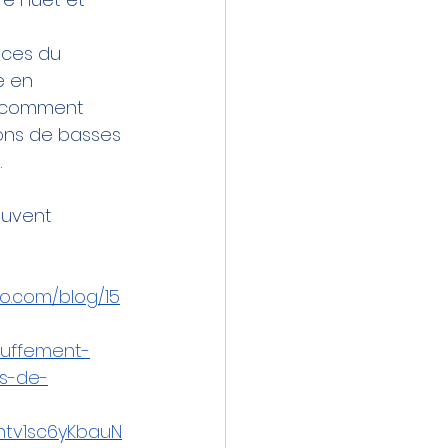
nces du 
e en 
 comment 
ions de basses 
.
uvent 
io.com/blog/15
uffement-
ns-de-
Uhtv1sc6yKbauN