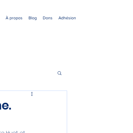
À propos
Blog
Dons
Adhésion
e.
re Huet et 