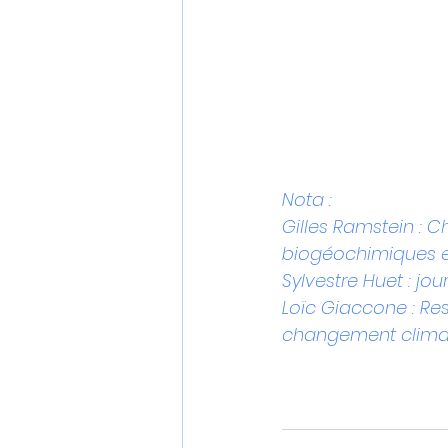
Nota :
Gilles Ramstein : C
biogéochimiques et
Sylvestre Huet : 
j
our
Loïc Giaccone : Re
changement clima