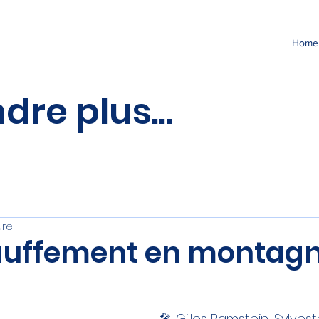
Home
re plus...
ure
auffement en montagn
🎤 Gilles Ramstein, Sylvest