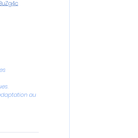
yBuZg4c
es 
ues.
adaptation au 