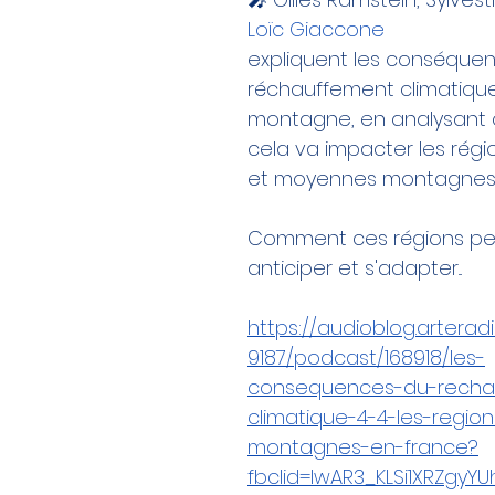
Loïc Giaccone
expliquent les conséque
réchauffement climatiqu
montagne, en analysant
cela va impacter les rég
et moyennes montagnes
Comment ces régions pe
anticiper et s'adapter...
https://audioblog.arterad
9187/podcast/168918/les-
consequences-du-recha
climatique-4-4-les-regio
montagnes-en-france?
fbclid=IwAR3_KLSi1XRZgyY