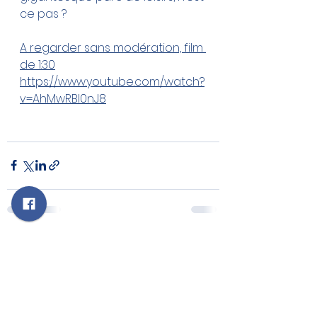
ce pas ?
A regarder sans modération, film 
de 
1:30
https://www.youtube.com/watch?
v=AhMwRBI0nJ8
Voir tout
Posts récents