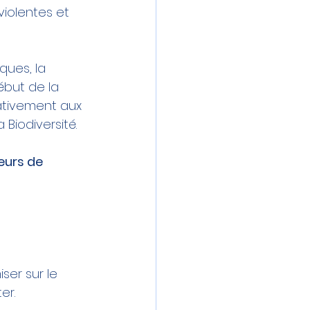
iolentes et 
ques, la 
ébut de la 
ativement aux 
a 
Biodiversité
. 
eurs de 
iser sur le 
er.