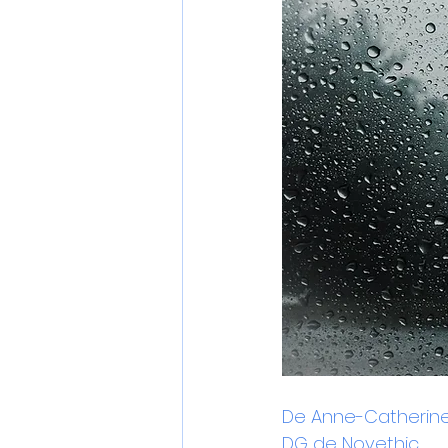
De Anne-Catherine
DG de 
Novethic