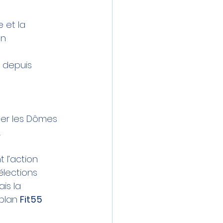
 et la 
on
e depuis 
r les 
Dômes 
.
 l’action 
élections 
is la 
plan 
Fit55