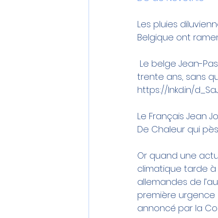
Les pluies diluvien
Belgique
 ont ramen
 Le belge Jean-Pas
trente ans, sans q
https://lnkd.in/d_S
Le Français Jean 
Jo
De Chaleur
 qui pès
Or quand une actua
climatique tarde à 
allemandes de l’au
première urgence e
annoncé par la 
Co