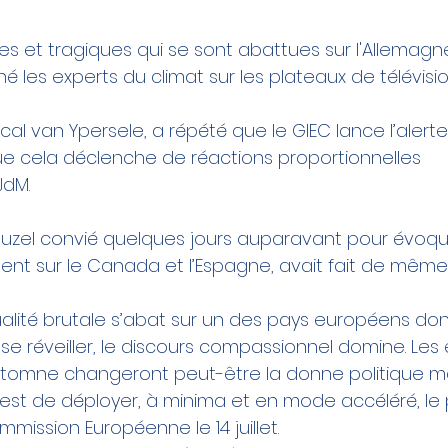
nes et tragiques qui se sont abattues sur l'Allemagne
é les experts du climat sur les plateaux de télévisi
cal van Ypersele, a répété que le 
GIEC
 lance l’alert
ue cela déclenche de réactions proportionnelles 
aJdM
. 
uzel
 convié quelques jours auparavant pour évoque
ent sur le 
Canada
 et l’
Espagne
, avait fait de même
lité brutale s’abat sur un des pays européens dont
se réveiller, le discours compassionnel domine. Les 
tomne changeront peut-être la donne politique ma
st de déployer, à minima et en mode accéléré, le 
mmission Européenne
 le 14 juillet.