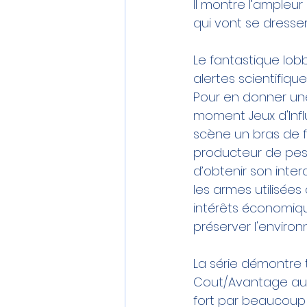
Il montre l’ampleur
qui vont se dresser
Le fantastique lob
alertes scientifiqu
Pour en donner une 
moment 
Jeux d'In
scène un bras de f
producteur de pest
d’obtenir son inte
les armes utilisées
intérêts économiqu
préserver l'
enviro
La série démontre t
Cout/Avantage auss
fort par beaucoup :