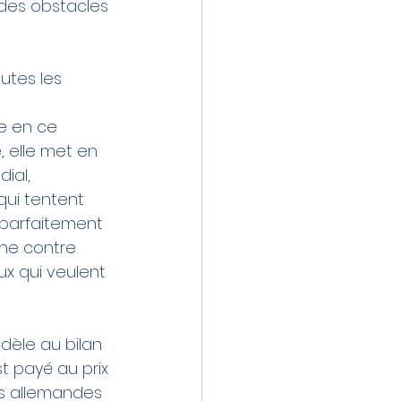
 des obstacles 
tes les 
se en ce 
, elle met en 
ial, 
qui tentent 
 parfaitement 
ne contre 
ux qui veulent 
dèle au bilan 
t payé au prix 
ns allemandes 