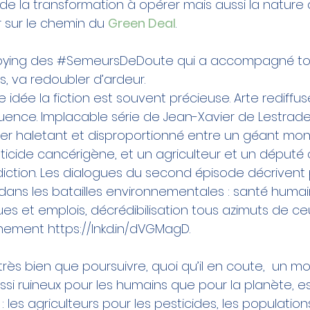
 de la transformation à opérer mais aussi la nature
 sur le chemin du 
Green Deal
.
bying des 
#SemeursDeDoute
 qui a accompagné tou
es, va redoubler d’ardeur.
idée la fiction est souvent précieuse. 
Arte
 rediffu
fluence
. Implacable série de Jean-Xavier de Lestrade
er haletant et disproportionné entre un géant mond
icide cancérigène, et un agriculteur et un député 
rdiction. Les dialogues du second épisode décrivent
 dans les batailles environnementales : 
santé
 humai
es et emplois, décrédibilisation tous azimuts de ce
nnement
https://lnkd.in/dVGMagD
.
rès bien que poursuivre, quoi qu’il en coute,  un mo
i ruineux pour les humains que pour la planète, es
 les agriculteurs pour les pesticides, les populatio