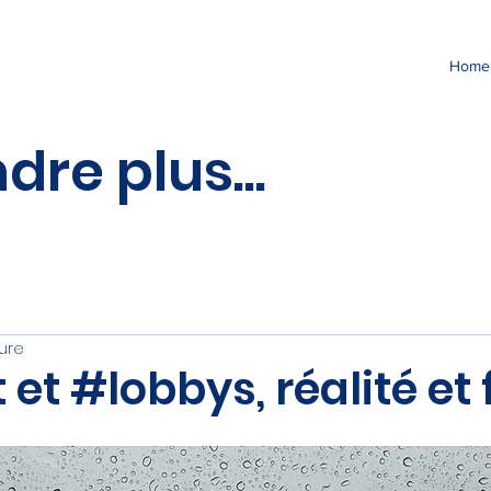
Home
re plus...
ure
et #lobbys, réalité et 