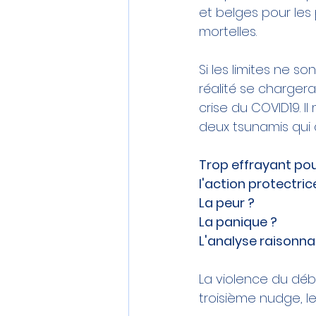
et belges pour le
mortelles.
Si les limites ne s
réalité se chargera
crise du 
COVID19
. 
deux tsunamis qui a
Trop effrayant pou
l'action protectrice
La peur ?
La panique ?
L'analyse raisonna
La violence du déba
troisième 
nudge
, 